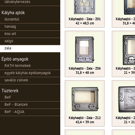
látványtervezés
Kályha ajtók
dunántúl
Kályhaajtó - Zala - Z01
Kályhaajtó - 
42 × 48,5 cm
31,8 × 4
hanság
kiss-art
salgó
zala
Építő anyagok
RATH termékek
Kályhaajtó - Zala - Z06
Kályhaajtó - 
egyéb kályhás építőanyagok
31,8 × 48 cm
21 × 39
saválló csövek
Tűzterek
BeF
BeF - Blanzek
BeF - AQUA
Kályhaajtó - Zala - Z12
Kályhaajtó - 
42,4 × 39 cm
21 × 21