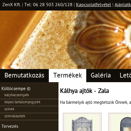
ZenX Kft.
|
Tel: 06 28 503 260/128
|
Kapcsolatfelvétel
|
Ajánlatk
Bemutatkozás
Termékek
Galéria
Let
Költőcsempe ©
Kálhya ajtók - Zala
kályhacsempék
képes tartalomjegyzék
Ha bármelyik ajtó megtetszik Önnek, a
színek
színválaszték
Tervezés