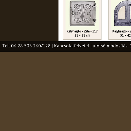
Kályhaajtó - Zala - Z17
Kályhaajtó - 
21 × 21 cm
51 × 42
Tel: 06 28 503 260/128
|
Kapcsolatfelvétel
|
utolsó módosítás: 