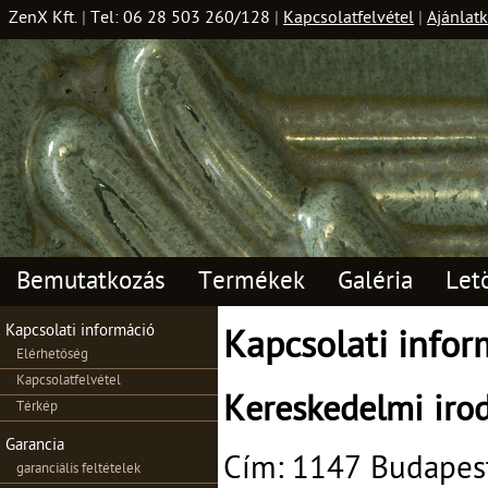
ZenX Kft.
|
Tel: 06 28 503 260/128
|
Kapcsolatfelvétel
|
Ajánlatk
Bemutatkozás
Termékek
Galéria
Let
Kapcsolati információ
Kapcsolati infor
Elérhetőség
Kapcsolatfelvétel
Kereskedelmi iro
Térkép
Garancia
Cím: 1147 Budapest
garanciális feltételek