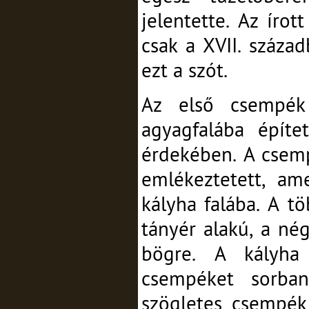
jelentette. Az íro
csak a XVII. század
ezt a szót.
Az első csempék
agyagfalába építe
érdekében. A csem
emlékeztetett, ame
kályha falába. A t
tányér alakú, a né
bögre. A kályha 
csempéket sorban
szögletes csempék