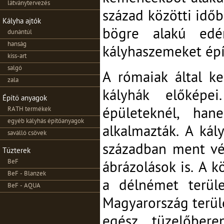
látványtervezés
század közötti időb
Kályha ajtók
bögre alakú edén
dunántúl
hanság
kályhaszemeket épí
kiss-art
salgó
A rómaiak által ke
zala
kályhák előkép
Építő anyagok
RATH termékek
épületeknél, ha
egyéb kályhás építőanyagok
alkalmazták. A kály
saválló csövek
században ment vé
Tűzterek
BeF
ábrázolások is. A k
BeF - Blanzek
a délnémet terüle
BeF - AQUA
Magyarország terül
egész tüzelőber