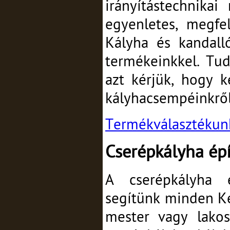
irányítástechnika
egyenletes, megfe
Kályha és kandall
termékeinkkel. Tud
azt kérjük, hogy 
kályhacsempéinkről
Termékválasztékunka
Cserépkályha épí
A cserépkályha é
segítünk minden Ke
mester vagy lakos