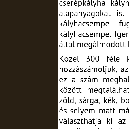
cserépkályha kály
alapanyagokat is.
kályhacsempe fu
kályhacsempe. Igén
által megálmodott 
Közel 300 féle 
hozzászámoljuk, az 
ez a szám meghala
között megtalálha
zöld, sárga, kék, b
és selyem matt má
választhatja ki az