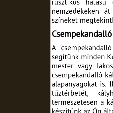
rusztikus hatású 
nemzedékeken át 
színeket megtekint
Csempekandalló 
A csempekandalló 
segítünk minden Ke
mester vagy lakos
csempekandalló kál
alapanyagokat is. 
tűztérbetét, ká
természetesen a ká
készítünk az Ön álta