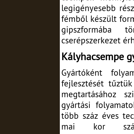
legigényesebb részé
fémből készült for
gipszformába t
cserépszerkezet érh
Kályhacsempe g
Gyártóként foly
fejlesztését tűztü
megtartásához szi
gyártási folyamato
több száz éves tec
mai kor szám