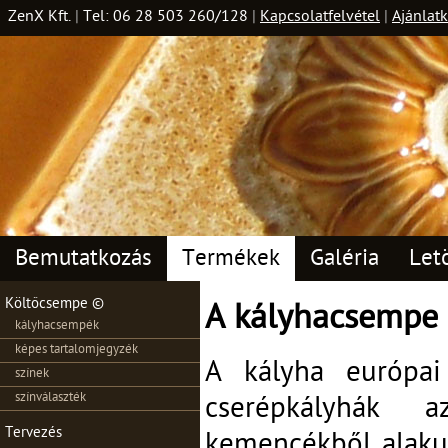
ZenX Kft.
|
Tel: 06 28 503 260/128
|
Kapcsolatfelvétel
|
Ajánlatk
Bemutatkozás
Termékek
Galéria
Let
Költőcsempe ©
A kályhacsempe
kályhacsempék
képes tartalomjegyzék
A kályha európai
színek
színválaszték
cserépkályhák 
Tervezés
kemencékből alakult