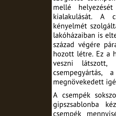
mellé helyezését
kialakulását. A 
kényelmét szolgált
lakóházaiban is elt
század végére pár
hozott létre. Ez a
veszni látszott
csempegyártás, 
megnövekedett igén
A csempék sokszor
gipszsablonba ké
csempék mennyisé