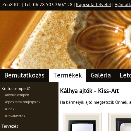
ZenX Kft.
|
Tel: 06 28 503 260/128
|
Kapcsolatfelvétel
|
Ajánlatk
Bemutatkozás
Termékek
Galéria
Let
Költőcsempe ©
Kálhya ajtók - Kiss-Art
kályhacsempék
képes tartalomjegyzék
Ha bármelyik ajtó megtetszik Önnek, a
színek
színválaszték
Tervezés