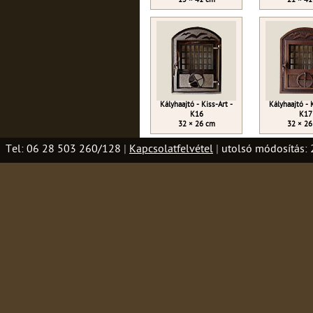
15 × 41 cm
21 × 41
Kályhaajtó - Kiss-Art -
Kályhaajtó - 
K16
K17
32 × 26 cm
32 × 26
Tel: 06 28 503 260/128
|
Kapcsolatfelvétel
|
utolsó módosítás: 