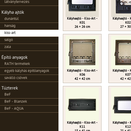
látványtervezés
Kályha ajtók
dunántúl
Kályhaajtó - Kiss-Art -
Kályhaajtó - 
K01
K02
hanság
26 × 26 cm
27 × 30
kiss-art
salgó
zala
Építő anyagok
RATH termékek
egyéb kályhás építőanyagok
Kályhaajtó - Kiss-Art -
Kályhaajtó - 
K06
K07
saválló csövek
42 × 42 cm
42 × 42
Tűzterek
BeF
BeF - Blanzek
BeF - AQUA
Kályhaajtó - Kiss-Art -
Kályhaajtó - 
K11
K12