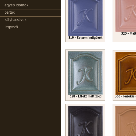
egyéb idomok
párták
kályhacsövek
legyező
320 - Matt
319 - Selyem indigókék
328 - Effekt matt zöld
336 - Fazekas 