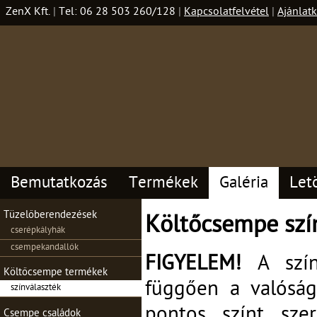
ZenX Kft.
|
Tel: 06 28 503 260/128
|
Kapcsolatfelvétel
|
Ajánlatk
Bemutatkozás
Termékek
Galéria
Let
Tüzelőberendezések
Költőcsempe szí
cserépkályhák
csempekandallók
FIGYELEM!
A színe
Költőcsempe termékek
függően a valóság
színválaszték
pontos színt szer
Csempe családok