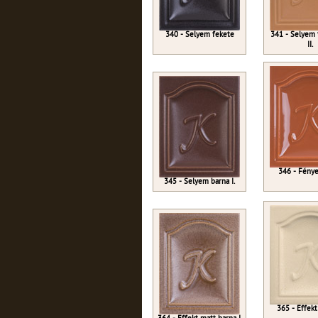
340 - Selyem fekete
341 - Selyem 
II.
346 - Fénye
345 - Selyem barna I.
365 - Effekt