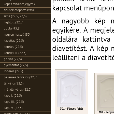
képes tartalomjegyzék
kapcsolat menüpon
típusok csoportosítása
sima (22,5, 27,5)
A nagyobb kép me
hajlított (22,5)
egyikére. A megjel
dupla (45,3)
nagyon hosszú (30)
oldalára kattintva
kazettás (22,5)
diavetítést. A kép 
keretes (22,5)
keretes II. (22,5)
leállítani a diavetít
golyós (22,5)
gyémántos (22,5)
lóherés (22,5)
peremes tányéros (22,5)
tányéros(22,5)
mélytányéros (22,5)
kapu I. (22,5)
kapu III. (22,5)
kapu V. (22,5)
301 - Fényes fehér
302 - Fényes