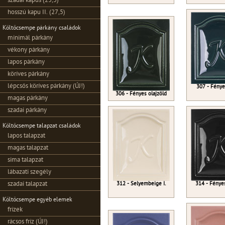
szadai kapus (25,5)
hosszú kapu II. (27,5)
Költőcsempe párkány családok
minimál párkány
vékony párkány
lapos párkány
köríves párkány
lépcsős köríves párkány (ÚJ!)
307 - Fénye
306 - Fényes olajzöld
magas párkány
szadai párkány
Költőcsempe talapzat családok
lapos talapzat
magas talapzat
sima talapzat
lábazati szegély
szadai talapzat
312 - Selyembeige I.
314 - Fénye
Költőcsempe egyéb elemek
frízek
rácsos fríz (ÚJ!)