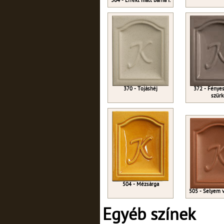
364 - Effekt matt barna I.
370 - Tojáshéj
372 - Fényes
szürk
504 - Mézsárga
505 - Selyem 
Egyéb színek