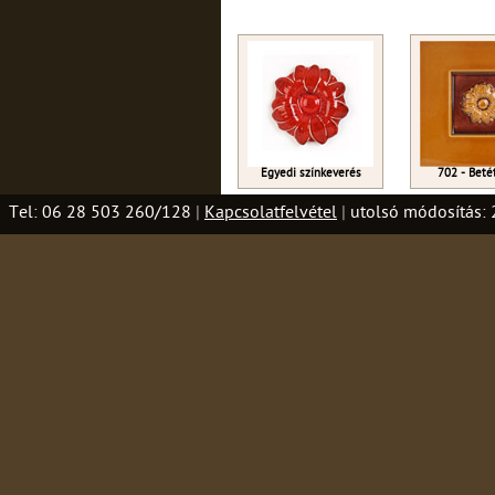
Egyedi színkeverés
702 - Beté
Tel: 06 28 503 260/128
|
Kapcsolatfelvétel
|
utolsó módosítás: 