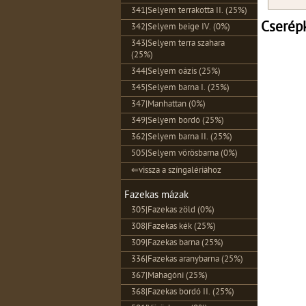
341|Selyem terrakotta II. (25%)
Cserépk
342|Selyem beige IV. (0%)
343|Selyem terra szahara
(25%)
344|Selyem oázis (25%)
345|Selyem barna I. (25%)
347|Manhattan (0%)
349|Selyem bordó (25%)
362|Selyem barna II. (25%)
505|Selyem vörösbarna (0%)
⇐vissza a színgalériához
Fazekas mázak
305|Fazekas zöld (0%)
308|Fazekas kék (25%)
309|Fazekas barna (25%)
336|Fazekas aranybarna (25%)
367|Mahagóni (25%)
368|Fazekas bordó II. (25%)