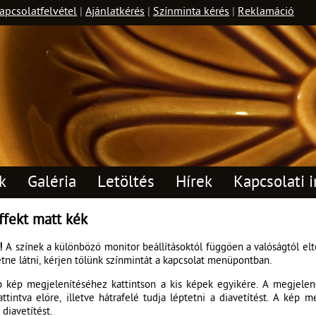
apcsolatfelvétel
|
Ajánlatkérés
|
Színminta kérés
|
Reklamáció
k
Galéria
Letöltés
Hírek
Kapcsolati i
ffekt matt kék
!
A színek a különböző monitor beállításoktól függően a valóságtól e
etne látni, kérjen tőlünk színmintát a kapcsolat menüpontban.
 kép megjelenítéséhez kattintson a kis képek egyikére. A megjele
attintva előre, illetve hátrafelé tudja léptetni a diavetítést. A kép 
a diavetítést.