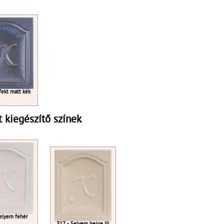
fekt matt kék
t kiegészítő színek
elyem fehér