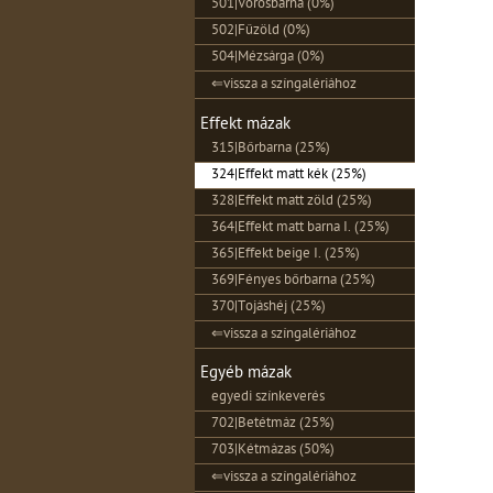
501|Vörösbarna (0%)
502|Fűzöld (0%)
504|Mézsárga (0%)
⇐vissza a színgalériához
Effekt mázak
315|Bőrbarna (25%)
324|Effekt matt kék (25%)
328|Effekt matt zöld (25%)
364|Effekt matt barna I. (25%)
365|Effekt beige I. (25%)
369|Fényes bőrbarna (25%)
370|Tojáshéj (25%)
⇐vissza a színgalériához
Egyéb mázak
egyedi színkeverés
702|Betétmáz (25%)
703|Kétmázas (50%)
⇐vissza a színgalériához