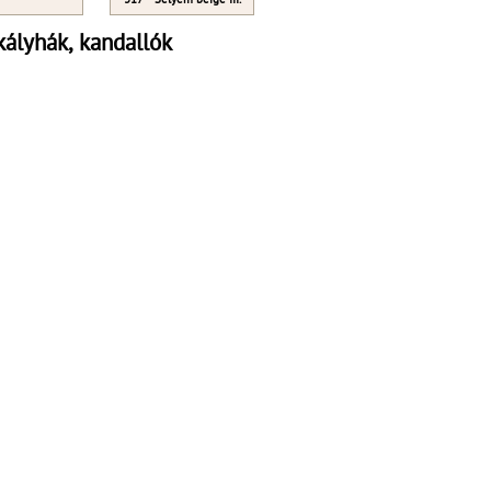
317 - Selyem beige III.
ályhák, kandallók