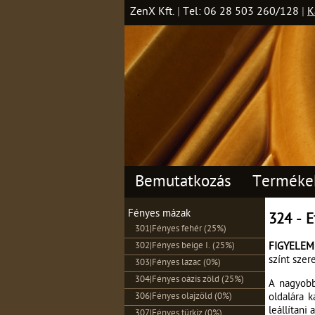
ZenX Kft.
|
Tel: 06 28 503 260/128
|
K
Bemutatkozás
Terméke
Fényes mázak
324 - E
301|Fényes fehér (25%)
302|Fényes beige I. (25%)
FIGYELEM
színt szer
303|Fényes lazac (0%)
304|Fényes oázis zöld (25%)
A nagyobb
306|Fényes olajzöld (0%)
oldalára k
leállítani 
307|Fényes türkiz (0%)