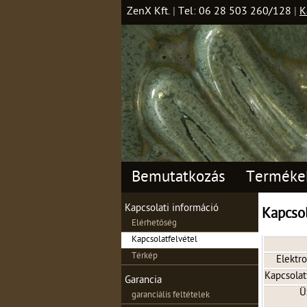
ZenX Kft.
|
Tel: 06 28 503 260/128
|
K
Bemutatkozás
Terméke
Kapcsolati információ
Kapcsol
Elérhetőség
Kapcsolatfelvétel
Térkép
Elektr
Kapcsolat
Garancia
Ü
garanciális feltételek