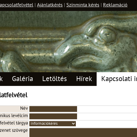
apcsolatfelvétel
|
Ajánlatkérés
|
Színminta kérés
|
Reklamáció
k
Galéria
Letöltés
Hírek
Kapcsolati i
atfelvétel
Név
onikus levélcím
felvétel tárgya
zenet szövege