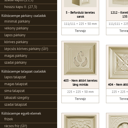
szadai kapus (25,5)
hosszú kapu II. (27,5)
5 - Beforduló keretes
1212 - Keret
Költőcsempe párkány családok
sarok
135
minimál párkány
111/111 × 225 × 50 mm
111/111 × 22
vékony párkány
Tervrajz
Tervra
lapos párkány
köríves párkány
lépcsős köríves párkány (ÚJ!)
magas párkány
szadai párkány
Költőcsempe talapzat családok
lapos talapzat
403 - Nem áttört keretes
magas talapzat
láng mintás
404 - Nem áttö
sima talapzat
225 × 225 × 50 mm
225 × 225 
lábazati szegély
Tervrajz
Tervra
szadai talapzat
Költőcsempe egyéb elemek
frízek
rácsos fríz (ÚJ!)