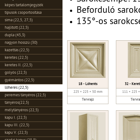
képes tartalomjegyzék
Beforduló sarok
típusok csoportosítása
135°-os sarokcs
sima (22,5, 27,5)
hajlított (22,5)
dupla (45,3)
nagyon hosszú (30)
kazettás (22,5)
keretes (22,5)
keretes II. (22,5)
golyós (22,5)
gyémántos (22,5)
18 - Lóherés
32 - Keret
lóherés (22,5)
225 × 225 × 50 mm
111 × 225 
peremes tányéros (22,5)
Tervrajz
Tervra
tányéros(22,5)
mélytányéros (22,5)
kapu I. (22,5)
kapu III. (22,5)
kapu V. (22,5)