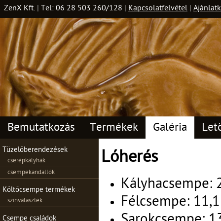
ZenX Kft.
|
Tel: 06 28 503 260/128
|
Kapcsolatfelvétel
|
Ajánlatk
Bemutatkozás
Termékek
Galéria
Let
Tüzelőberendezések
Lóherés
cserépkályhák
csempekandallók
Kályhacsempe: 2
Költőcsempe termékek
Félcsempe: 11,1
színválaszték
Sarokcsempe: 13
Csempe családok