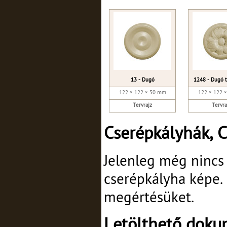
13 - Dugó
1248 - Dugó t
122 × 122 × 50 mm
122 × 122 
Tervrajz
Tervra
Cserépkályhák, 
Jelenleg még nincs
cserépkályha képe.
megértésüket.
Letölthető dok