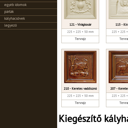
egyéb idomok
párták
kályhacsövek
121 - Virágkosár
115 - Kir
legyező
225 × 225 × 50 mm
225 × 225 
Tervrajz
Tervra
210 - Keretes vaddisznó
207 - Kerete
225 × 225 × 50 mm
225 × 225 
Tervrajz
Tervra
Kiegészítő kály